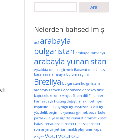
Arama:
Nelerden bahsedilmiş
arabayla
acf
bulgaristan
arabayla romanya
arabayla yunanistan
Ayvalıkta denize girmek
Badavut denizi nasıl
başarı sıralamasıyla bölüm seçimi
Brezilya
bulgaristan
bulgaristana
li.
arabayla gitmek
Copacabana
dereköy sınır
kapısı
elektronik vinyet
filipin dili
Filipinler
hamzabeyli
hosting değiştirmek
hostinger
kapıkule TIR kuyruğu
lgs
lgs yüzdelik dili
lgs
yüzdelik seçimi
okyanusa girmek
pazarkule
pazarkule yeşil sigorta
renault otomatik saat
hatası
renault saat hatası
rlink saat hatası
romanya vinyet
Sarımsaklı plajı
sınır kapısı
Vourvourou
vinyet