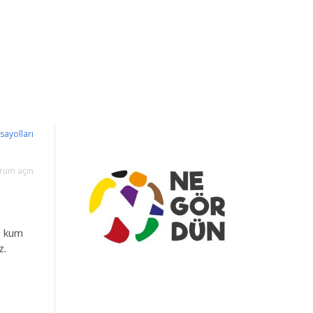
ısayolları
rum açın
, kum
z.