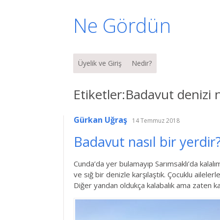
Ne Gördün
Menü
İçeriğe geç
Üyelik ve Giriş
Nedir?
Etiketler:Badavut denizi n
Gürkan Uğraş
14 Temmuz 2018
Badavut nasıl bir yerdir
Cunda’da yer bulamayıp Sarımsaklı’da kalalı
ve sığ bir denizle karşılaştık. Çocuklu ailele
Diğer yandan oldukça kalabalık ama zaten ka