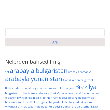
Arama:
Nelerden bahsedilmiş
arabayla bulgaristan
acf
arabayla romanya
arabayla yunanistan
Ayvalıkta denize girmek
Brezilya
Badavut denizi nasıl
başarı sıralamasıyla bölüm seçimi
bulgaristan
bulgaristana arabayla gitmek
Copacabana
dereköy sınır kapısı
elektronik vinyet
filipin dili
Filipinler
hamzabeyli
hosting değiştirmek
hostinger
kapıkule TIR kuyruğu
lgs
lgs yüzdelik dili
lgs yüzdelik seçimi
okyanusa girmek
pazarkule
pazarkule yeşil sigorta
renault otomatik saat