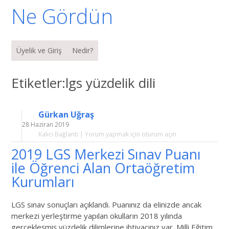
Ne Gördün
Menü
İçeriğe geç
Üyelik ve Giriş
Nedir?
Etiketler:lgs yüzdelik dili
Gürkan Uğraş
28 Haziran 2019
Kalıcı Bağlantı
|
Yorum yapmak için oturum açın
2019 LGS Merkezi Sınav Puanı
ile Öğrenci Alan Ortaöğretim
Kurumları
LGS sınav sonuçları açıklandı. Puanınız da elinizde ancak
merkezi yerleştirme yapılan okulların 2018 yılında
gerçekleşmiş yüzdelik dilimlerine ihtiyacınız var. Milli Eğitim