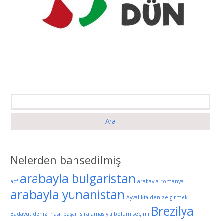
Arama:
Nelerden bahsedilmiş
arabayla bulgaristan
acf
arabayla romanya
arabayla yunanistan
Ayvalıkta denize girmek
Brezilya
Badavut denizi nasıl
başarı sıralamasıyla bölüm seçimi